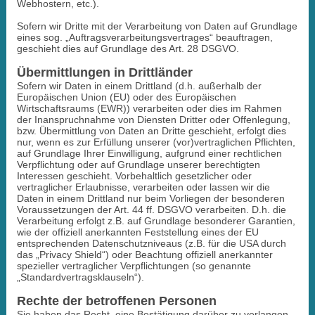
Webhostern, etc.).
Sofern wir Dritte mit der Verarbeitung von Daten auf Grundlage
eines sog. „Auftragsverarbeitungsvertrages“ beauftragen,
geschieht dies auf Grundlage des Art. 28 DSGVO.
Übermittlungen in Drittländer
Sofern wir Daten in einem Drittland (d.h. außerhalb der
Europäischen Union (EU) oder des Europäischen
Wirtschaftsraums (EWR)) verarbeiten oder dies im Rahmen
der Inanspruchnahme von Diensten Dritter oder Offenlegung,
bzw. Übermittlung von Daten an Dritte geschieht, erfolgt dies
nur, wenn es zur Erfüllung unserer (vor)vertraglichen Pflichten,
auf Grundlage Ihrer Einwilligung, aufgrund einer rechtlichen
Verpflichtung oder auf Grundlage unserer berechtigten
Interessen geschieht. Vorbehaltlich gesetzlicher oder
vertraglicher Erlaubnisse, verarbeiten oder lassen wir die
Daten in einem Drittland nur beim Vorliegen der besonderen
Voraussetzungen der Art. 44 ff. DSGVO verarbeiten. D.h. die
Verarbeitung erfolgt z.B. auf Grundlage besonderer Garantien,
wie der offiziell anerkannten Feststellung eines der EU
entsprechenden Datenschutzniveaus (z.B. für die USA durch
das „Privacy Shield“) oder Beachtung offiziell anerkannter
spezieller vertraglicher Verpflichtungen (so genannte
„Standardvertragsklauseln“).
Rechte der betroffenen Personen
Sie haben das Recht, eine Bestätigung darüber zu verlangen,