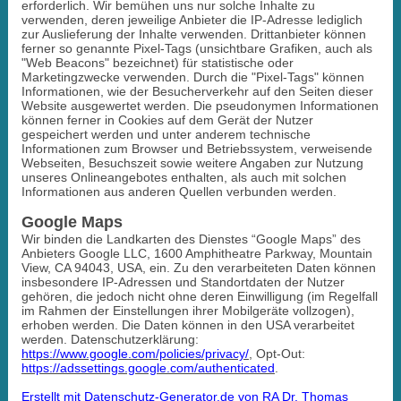
erforderlich. Wir bemühen uns nur solche Inhalte zu
verwenden, deren jeweilige Anbieter die IP-Adresse lediglich
zur Auslieferung der Inhalte verwenden. Drittanbieter können
ferner so genannte Pixel-Tags (unsichtbare Grafiken, auch als
"Web Beacons" bezeichnet) für statistische oder
Marketingzwecke verwenden. Durch die "Pixel-Tags" können
Informationen, wie der Besucherverkehr auf den Seiten dieser
Website ausgewertet werden. Die pseudonymen Informationen
können ferner in Cookies auf dem Gerät der Nutzer
gespeichert werden und unter anderem technische
Informationen zum Browser und Betriebssystem, verweisende
Webseiten, Besuchszeit sowie weitere Angaben zur Nutzung
unseres Onlineangebotes enthalten, als auch mit solchen
Informationen aus anderen Quellen verbunden werden.
Google Maps
Wir binden die Landkarten des Dienstes “Google Maps” des
Anbieters Google LLC, 1600 Amphitheatre Parkway, Mountain
View, CA 94043, USA, ein. Zu den verarbeiteten Daten können
insbesondere IP-Adressen und Standortdaten der Nutzer
gehören, die jedoch nicht ohne deren Einwilligung (im Regelfall
im Rahmen der Einstellungen ihrer Mobilgeräte vollzogen),
erhoben werden. Die Daten können in den USA verarbeitet
werden. Datenschutzerklärung:
https://www.google.com/policies/privacy/
, Opt-Out:
https://adssettings.google.com/authenticated
.
Erstellt mit Datenschutz-Generator.de von RA Dr. Thomas