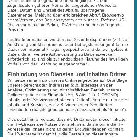
Dienst befindet (sogenannte Serverlogfiles). Zu den
Zugriffsdaten gehören Name der abgerufenen Webseite,
Datei, Datum und Uhrzeit des Abrufs, übertragene
Datenmenge, Meldung über erfolgreichen Abruf, Browsertyp
nebst Version, das Betriebssystem des Nutzers, Referrer URL
(die zuvor besuchte Seite), IP-Adresse und der anfragende
Provider.
Logfile-Informationen werden aus Sicherheitsgründen (z.B. zur
Aufklärung von Missbrauchs- oder Betrugshandlungen) für die
Dauer von maximal 7 Tagen gespeichert und danach gelöscht.
Daten, deren weitere Aufbewahrung zu Beweiszwecken
erforderlich ist, sind bis zur endgültigen Klärung des jeweiligen
Vorfalls von der Löschung ausgenommen.
Einbindung von Diensten und Inhalten Dritter
Wir setzen innerhalb unseres Onlineangebotes auf Grundlage
unserer berechtigten Interessen (d.h. Interesse an der
Analyse, Optimierung und wirtschaftlichem Betrieb unseres
Onlineangebotes im Sinne des Art. 6 Abs. 1 lit. f. DSGVO)
Inhalts- oder Serviceangebote von Drittanbietern ein, um deren
Inhalte und Services, wie z.B. Videos oder Schriftarten
einzubinden (nachfolgend einheitlich bezeichnet als “Inhalte”).
Dies setzt immer voraus, dass die Drittanbieter dieser Inhalte,
die IP-Adresse der Nutzer wahrnehmen, da sie ohne die IP-
Adresse die Inhalte nicht an deren Browser senden könnten.
Die IP-Adresse ist damit für die Darstellung dieser Inhalte