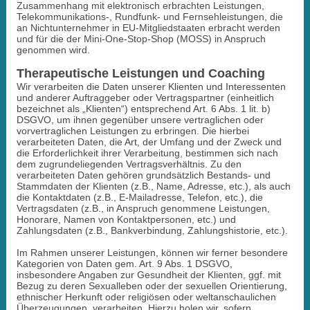
Zusammenhang mit elektronisch erbrachten Leistungen,
Telekommunikations-, Rundfunk- und Fernsehleistungen, die
an Nichtunternehmer in EU-Mitgliedstaaten erbracht werden
und für die der Mini-One-Stop-Shop (MOSS) in Anspruch
genommen wird.
Therapeutische Leistungen und Coaching
Wir verarbeiten die Daten unserer Klienten und Interessenten
und anderer Auftraggeber oder Vertragspartner (einheitlich
bezeichnet als „Klienten“) entsprechend Art. 6 Abs. 1 lit. b)
DSGVO, um ihnen gegenüber unsere vertraglichen oder
vorvertraglichen Leistungen zu erbringen. Die hierbei
verarbeiteten Daten, die Art, der Umfang und der Zweck und
die Erforderlichkeit ihrer Verarbeitung, bestimmen sich nach
dem zugrundeliegenden Vertragsverhältnis. Zu den
verarbeiteten Daten gehören grundsätzlich Bestands- und
Stammdaten der Klienten (z.B., Name, Adresse, etc.), als auch
die Kontaktdaten (z.B., E-Mailadresse, Telefon, etc.), die
Vertragsdaten (z.B., in Anspruch genommene Leistungen,
Honorare, Namen von Kontaktpersonen, etc.) und
Zahlungsdaten (z.B., Bankverbindung, Zahlungshistorie, etc.).
Im Rahmen unserer Leistungen, können wir ferner besondere
Kategorien von Daten gem. Art. 9 Abs. 1 DSGVO,
insbesondere Angaben zur Gesundheit der Klienten, ggf. mit
Bezug zu deren Sexualleben oder der sexuellen Orientierung,
ethnischer Herkunft oder religiösen oder weltanschaulichen
Überzeugungen, verarbeiten. Hierzu holen wir, sofern